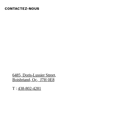
CONTACTEZ-NOUS
6485, Doris-Lussier Street,
Boisbriand, Qc, J7H 0E8
T :
438-802-4281