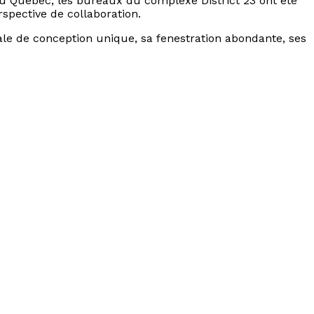
au Québec, les bureaux du complexe District 23 ont été
rspective de collaboration.
le de conception unique, sa fenestration abondante, ses